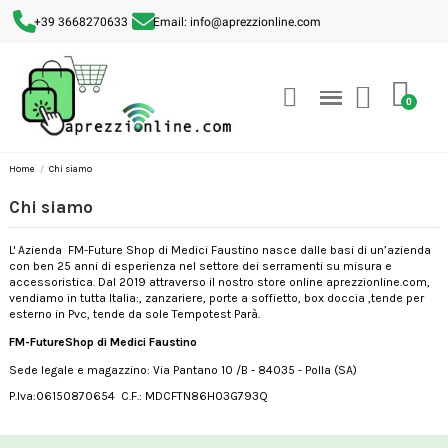
+39 3668270633
Email: info@aprezzionline.com
Home
Chi siamo
Chi siamo
L' Azienda FM-Future Shop di Medici Faustino nasce dalle basi di un’azienda
con ben 25 anni di esperienza nel settore dei serramenti su misura e
accessoristica. Dal 2019 attraverso il nostro store online aprezzionline.com,
vendiamo in tutta Italia:, zanzariere, porte a soffietto, box doccia ,tende per
esterno in Pvc, tende da sole Tempotest Parà.
FM-FutureShop di Medici Faustino
Sede legale e magazzino: Via Pantano 10 /B - 84035 - Polla (SA)
P.Iva:06150870654 C.F.: MDCFTN86H03G793Q