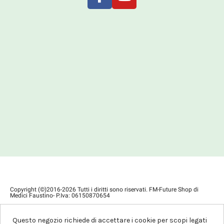
Copyright (©)2016-2026 Tutti i diritti sono riservati. FM-Future Shop di
Medici Faustino- P.Iva: 06150870654
Privacy Policy
Condizioni di Vendita
Questo negozio richiede di accettare i cookie per scopi legati