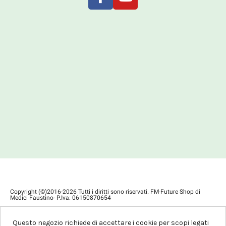
Copyright (©)2016-2026 Tutti i diritti sono riservati. FM-Future Shop di
Medici Faustino- P.Iva: 06150870654
Privacy Policy
Condizioni di Vendita
Questo negozio richiede di accettare i cookie per scopi legati