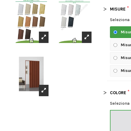
*
MISURE
Seleziona
Misu
Misu
Misu
Misu
*
COLORE
Seleziona 