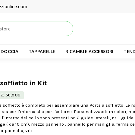
zzionline.com
 DOCCIA
TAPPARELLE
RICAMBI E ACCESSORI
TEND
soffietto in Kit
PZ
:
56,90€
 a soffietto è completo per assemblare una Porta a soffietto .Le n
sia per l'interno che per l'esterno. Personalizzabili in colori, mi
ll'interno del collo sono presenti nr. 2 guide laterali, nr. 1 guida
rge ( da 10 cm), mezzo pannello , pannello per maniglia, ferma ce
r pannello, viti.