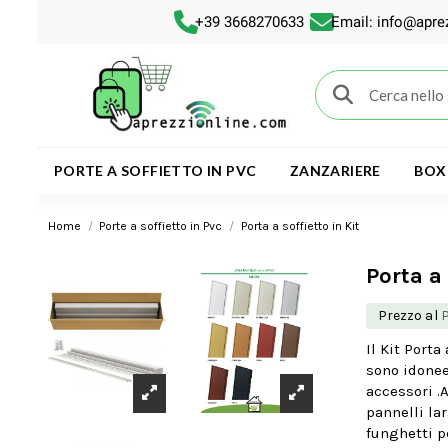
+39 3668270633
Email: info@apre
PORTE A SOFFIETTO IN PVC
ZANZARIERE
BOX
Home
Porte a soffietto in Pvc
Porta a soffietto in Kit
Porta a 
Prezzo al
Il Kit Porta
sono idonee 
accessori .A
pannelli la
funghetti pe