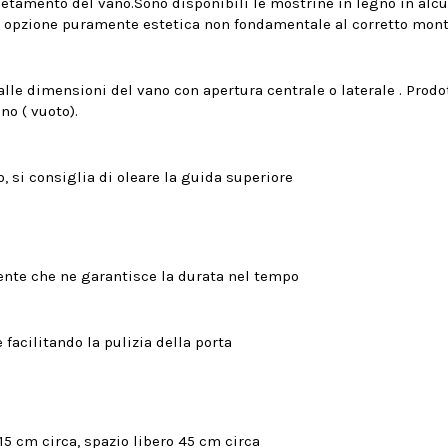
tamento del vano.Sono disponibili le mostrine in legno in alcune
di un opzione puramente estetica non fondamentale al corretto m
 alle dimensioni del vano con apertura centrale o laterale . Prod
no ( vuoto).
 si consiglia di oleare la guida superiore
tente che ne garantisce la durata nel tempo
 facilitando la pulizia della porta
5 cm circa, spazio libero 45 cm circa