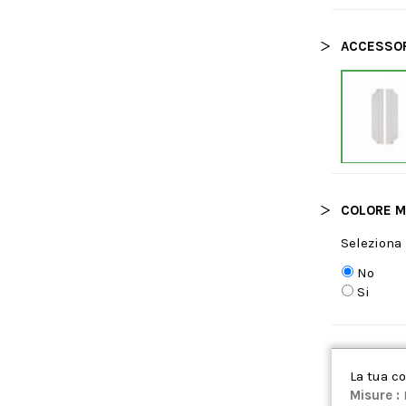
ACCESSO
COLORE M
Seleziona 
No
Si
La tua c
Misure :