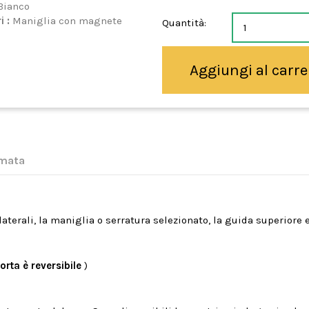
Bianco
i :
Maniglia con magnete
Quantità:
Aggiungi al carre
imata
terali, la maniglia o serratura selezionato, la guida superiore e
porta è reversibile
)