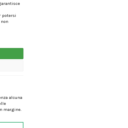
garantisce
r potersi
o non
senza alcuna
lle
un margine.