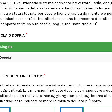
MA21, il rivoluzionario sistema antivento brevettato
Bettio
, che 
 il funzionamento della zanzariera anche in caso di vento forte o
nica
è stata studiata per essere facile e rapida da montare e pe
qualsiasi necessità di installazione, anche in presenza di cielin
 cappotto termico o in caso di soglie inclinate fino a 13°.
*
GOLA O DOPPIA
 Singola
 Doppia
*
 LE MISURE FINITE IN CM
 finite si intende la misura esatta del prodotto che riceverai (
 aggiuntiva). Le dimensioni indicate devono corrispondere a que
dell'articolo da realizzare: non aggiungeremo né toglieremo alc
 fuorisquadro indicare sempre la misura del lato più corto.