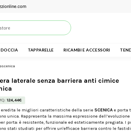
zzionline.com
 DOCCIA
TAPPARELLE
RICAMBI E ACCESSORI
TEND
eoscenica
era laterale senza barriera anti cimice
nica
MQ
:
124,44€
eredita le migliori caratteristiche della serie
SCENICA
e porta 
ono unica. Rappresenta la massima espressione dell’evoluzione 
er porta: è resistente, funzionale ed esteticamente pregiata. I pro
no stati studiati per offrire un'efficace barriera contro le fastid