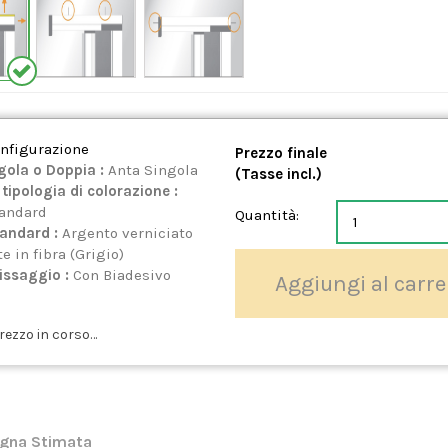
onfigurazione
Prezzo finale
gola o Doppia :
Anta Singola
(Tasse incl.)
 tipologia di colorazione :
tandard
Quantità:
tandard :
Argento verniciato
e in fibra (Grigio)
Fissaggio :
Con Biadesivo
Aggiungi al carre
rezzo in corso…
gna Stimata