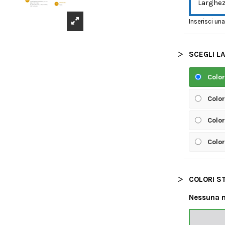
Larghez
Inserisci un
SCEGLI L
Color
Color
Color
Color
COLORI S
Nessuna 