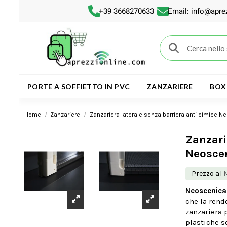
+39 3668270633
Email: info@apre
PORTE A SOFFIETTO IN PVC
ZANZARIERE
BOX
Home
Zanzariere
Zanzariera laterale senza barriera anti cimice N
Zanzari
Neosce
Prezzo al
Neoscenica
che la rend
zanzariera p
plastiche so