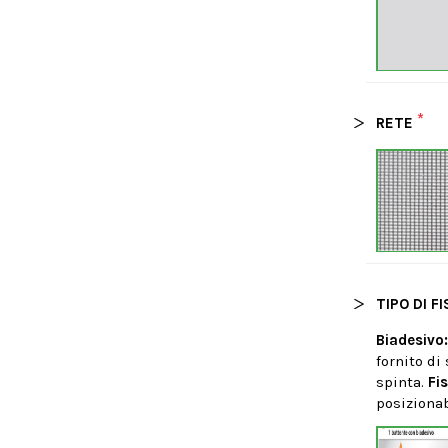
*
RETE
TIPO DI F
Biadesivo
fornito di
spinta.
Fi
posizionab