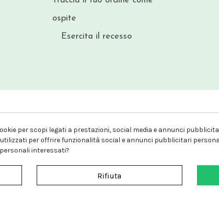
Traccia il tuo ordine come
ospite
Esercita il recesso
okie per scopi legati a prestazioni, social media e annunci pubblicitari
ilizzati per offrire funzionalità social e annunci pubblicitari personal
 Medici Faustino- P.Iva: 06150870654
i personali interessati?
Rifiuta
Sito protetto da reCAPTCHA.
Privacy
-
Termini e condizioni