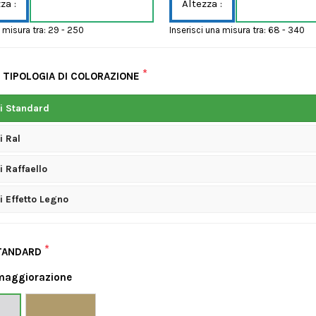
za :
Altezza :
a misura tra: 29 - 250
Inserisci una misura tra: 68 - 340
*
A TIPOLOGIA DI COLORAZIONE
i Standard
i Ral
i Raffaello
i Effetto Legno
*
TANDARD
maggiorazione